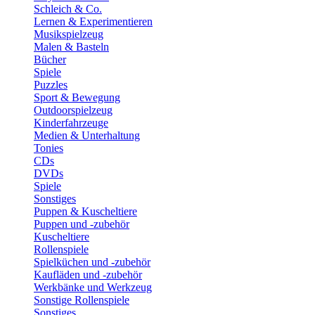
Schleich & Co.
Lernen & Experimentieren
Musikspielzeug
Malen & Basteln
Bücher
Spiele
Puzzles
Sport & Bewegung
Outdoorspielzeug
Kinderfahrzeuge
Medien & Unterhaltung
Tonies
CDs
DVDs
Spiele
Sonstiges
Puppen & Kuscheltiere
Puppen und -zubehör
Kuscheltiere
Rollenspiele
Spielküchen und -zubehör
Kaufläden und -zubehör
Werkbänke und Werkzeug
Sonstige Rollenspiele
Sonstiges