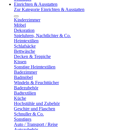
Einrichten & Ausstatten
Zur Kategorie Einrichten & Ausstatten
Kinderzimmer
Möbel
Dekoration
Spieluhren, Nachtlichter & Co.
Heimtextilien
Schlafsäcke
Bettwäsche
Decken & Teppiche
Kissen
Sonstige Heimtextilien
Badezimmer
Badmöbel
Windeln & Feuchttücher
Badezubehör
Badtextilien
Küche
Hochstühle und Zubehör
Geschirr und Flaschen
Schnuller & Co.
Sonstiges
Auto / Transport / Reise
Autozubehör