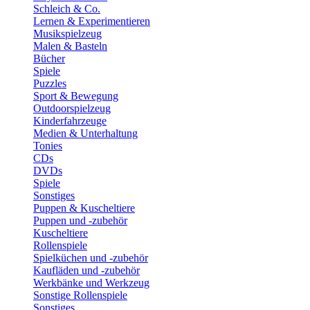
Schleich & Co.
Lernen & Experimentieren
Musikspielzeug
Malen & Basteln
Bücher
Spiele
Puzzles
Sport & Bewegung
Outdoorspielzeug
Kinderfahrzeuge
Medien & Unterhaltung
Tonies
CDs
DVDs
Spiele
Sonstiges
Puppen & Kuscheltiere
Puppen und -zubehör
Kuscheltiere
Rollenspiele
Spielküchen und -zubehör
Kaufläden und -zubehör
Werkbänke und Werkzeug
Sonstige Rollenspiele
Sonstiges