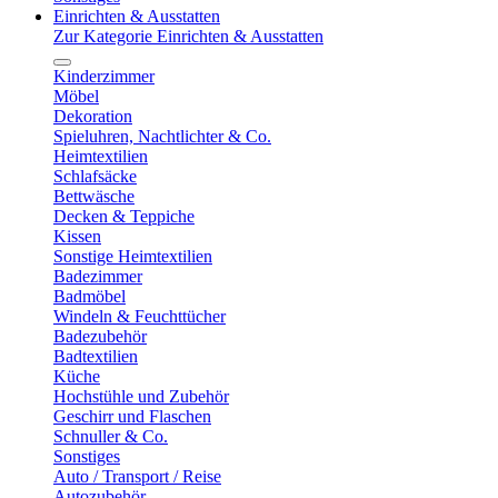
Einrichten & Ausstatten
Zur Kategorie Einrichten & Ausstatten
Kinderzimmer
Möbel
Dekoration
Spieluhren, Nachtlichter & Co.
Heimtextilien
Schlafsäcke
Bettwäsche
Decken & Teppiche
Kissen
Sonstige Heimtextilien
Badezimmer
Badmöbel
Windeln & Feuchttücher
Badezubehör
Badtextilien
Küche
Hochstühle und Zubehör
Geschirr und Flaschen
Schnuller & Co.
Sonstiges
Auto / Transport / Reise
Autozubehör