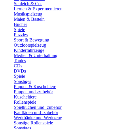
Schleich & Co.
Lernen & Experimentieren
Musikspielzeug
Malen & Basteln
Bücher
Spiele
Puzzles
Sport & Bewegung
Outdoorspielzeug
Kinderfahrzeuge
Medien & Unterhaltung
Tonies
CDs
DVDs
Spiele
Sonstiges
Puppen & Kuscheltiere
Puppen und -zubehör
Kuscheltiere
Rollenspiele
Spielküchen und -zubehör
Kaufläden und -zubehör
Werkbänke und Werkzeug
Sonstige Rollenspiele
Sonstiges