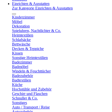
Einrichten & Ausstatten
Zur Kategorie Einrichten & Ausstatten
Kinderzimmer
Möbel
Dekoration
Spieluhren, Nachtlichter & Co.
Heimtextilien
Schlafsäcke
Bettwäsche
Decken & Teppiche
Kissen
Sonstige Heimtextilien
Badezimmer
Badmöbel
Windeln & Feuchttücher
Badezubehör
Badtextilien
Küche
Hochstühle und Zubehör
Geschirr und Flaschen
Schnuller & Co.
Sonstiges
Auto / Transport / Reise
Autozubehör