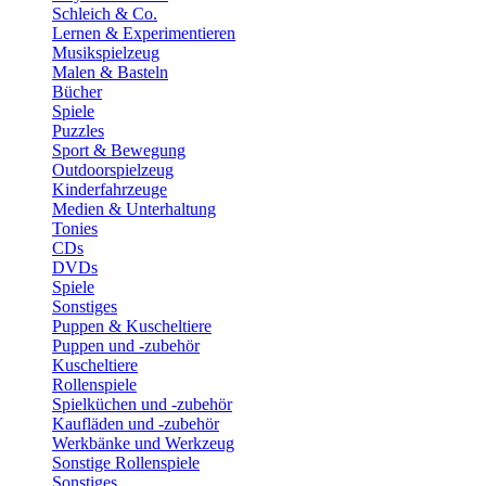
Schleich & Co.
Lernen & Experimentieren
Musikspielzeug
Malen & Basteln
Bücher
Spiele
Puzzles
Sport & Bewegung
Outdoorspielzeug
Kinderfahrzeuge
Medien & Unterhaltung
Tonies
CDs
DVDs
Spiele
Sonstiges
Puppen & Kuscheltiere
Puppen und -zubehör
Kuscheltiere
Rollenspiele
Spielküchen und -zubehör
Kaufläden und -zubehör
Werkbänke und Werkzeug
Sonstige Rollenspiele
Sonstiges