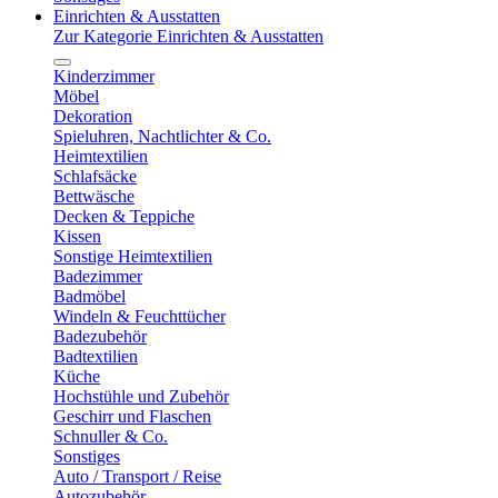
Einrichten & Ausstatten
Zur Kategorie Einrichten & Ausstatten
Kinderzimmer
Möbel
Dekoration
Spieluhren, Nachtlichter & Co.
Heimtextilien
Schlafsäcke
Bettwäsche
Decken & Teppiche
Kissen
Sonstige Heimtextilien
Badezimmer
Badmöbel
Windeln & Feuchttücher
Badezubehör
Badtextilien
Küche
Hochstühle und Zubehör
Geschirr und Flaschen
Schnuller & Co.
Sonstiges
Auto / Transport / Reise
Autozubehör