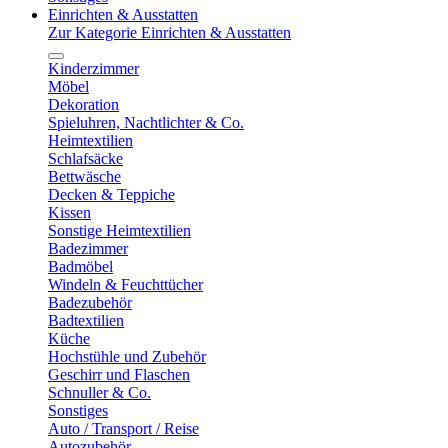
Einrichten & Ausstatten
Zur Kategorie Einrichten & Ausstatten
Kinderzimmer
Möbel
Dekoration
Spieluhren, Nachtlichter & Co.
Heimtextilien
Schlafsäcke
Bettwäsche
Decken & Teppiche
Kissen
Sonstige Heimtextilien
Badezimmer
Badmöbel
Windeln & Feuchttücher
Badezubehör
Badtextilien
Küche
Hochstühle und Zubehör
Geschirr und Flaschen
Schnuller & Co.
Sonstiges
Auto / Transport / Reise
Autozubehör