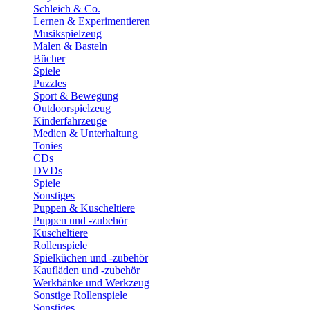
Schleich & Co.
Lernen & Experimentieren
Musikspielzeug
Malen & Basteln
Bücher
Spiele
Puzzles
Sport & Bewegung
Outdoorspielzeug
Kinderfahrzeuge
Medien & Unterhaltung
Tonies
CDs
DVDs
Spiele
Sonstiges
Puppen & Kuscheltiere
Puppen und -zubehör
Kuscheltiere
Rollenspiele
Spielküchen und -zubehör
Kaufläden und -zubehör
Werkbänke und Werkzeug
Sonstige Rollenspiele
Sonstiges