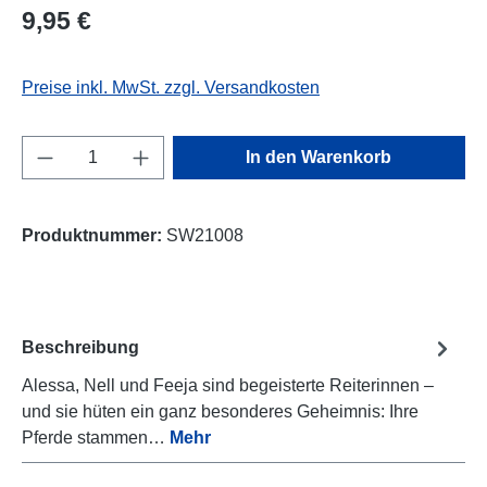
Regulärer Preis:
9,95 €
Preise inkl. MwSt. zzgl. Versandkosten
Produkt Anzahl: Gib den gewünschten Wert e
In den Warenkorb
Produktnummer:
SW21008
Beschreibung
Alessa, Nell und Feeja sind begeisterte Reiterinnen –
und sie hüten ein ganz besonderes Geheimnis: Ihre
Pferde stammen…
Mehr