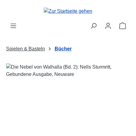
Zum Hauptinhalt springen
Ware
Spielen & Basteln
Bücher
Bildergalerie überspringen