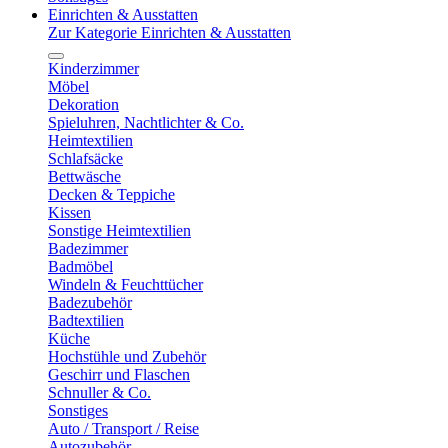
Einrichten & Ausstatten
Zur Kategorie Einrichten & Ausstatten
Kinderzimmer
Möbel
Dekoration
Spieluhren, Nachtlichter & Co.
Heimtextilien
Schlafsäcke
Bettwäsche
Decken & Teppiche
Kissen
Sonstige Heimtextilien
Badezimmer
Badmöbel
Windeln & Feuchttücher
Badezubehör
Badtextilien
Küche
Hochstühle und Zubehör
Geschirr und Flaschen
Schnuller & Co.
Sonstiges
Auto / Transport / Reise
Autozubehör