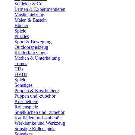
Schleich & Co.
Lernen & Experimentieren
Musikspielzeug
Malen & Basteln
Bücher
Spiele
Puzzles
Sport & Bewegung
Outdoorspielzeug
Kinderfahrzeuge
Medien & Unterhaltung
Tonies
CDs
DVDs
Spiele
Sonstiges
Puppen & Kuscheltiere
Puppen und -zubehör
Kuscheltiere
Rollenspiele
Spielküchen und -zubehör
Kaufläden und -zubehör
Werkbänke und Werkzeug
Sonstige Rollenspiele
Sonstiges