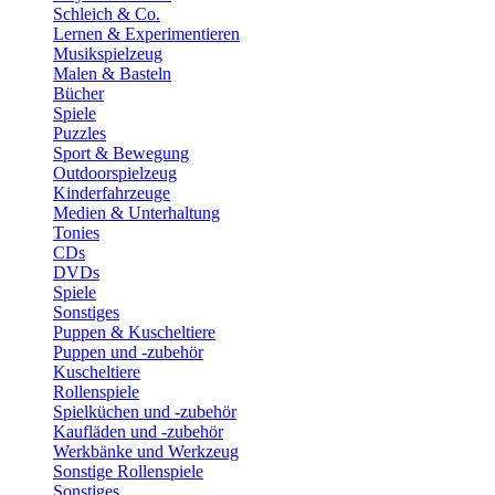
Schleich & Co.
Lernen & Experimentieren
Musikspielzeug
Malen & Basteln
Bücher
Spiele
Puzzles
Sport & Bewegung
Outdoorspielzeug
Kinderfahrzeuge
Medien & Unterhaltung
Tonies
CDs
DVDs
Spiele
Sonstiges
Puppen & Kuscheltiere
Puppen und -zubehör
Kuscheltiere
Rollenspiele
Spielküchen und -zubehör
Kaufläden und -zubehör
Werkbänke und Werkzeug
Sonstige Rollenspiele
Sonstiges