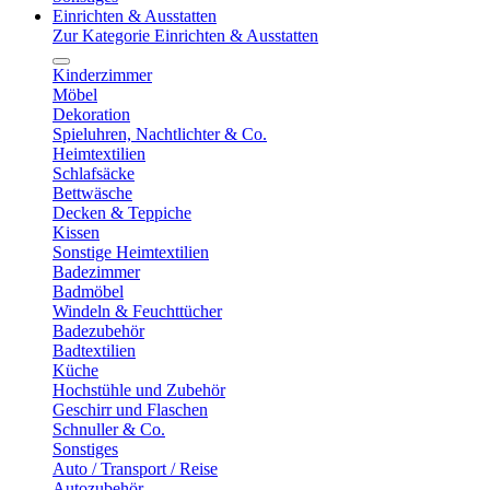
Einrichten & Ausstatten
Zur Kategorie Einrichten & Ausstatten
Kinderzimmer
Möbel
Dekoration
Spieluhren, Nachtlichter & Co.
Heimtextilien
Schlafsäcke
Bettwäsche
Decken & Teppiche
Kissen
Sonstige Heimtextilien
Badezimmer
Badmöbel
Windeln & Feuchttücher
Badezubehör
Badtextilien
Küche
Hochstühle und Zubehör
Geschirr und Flaschen
Schnuller & Co.
Sonstiges
Auto / Transport / Reise
Autozubehör