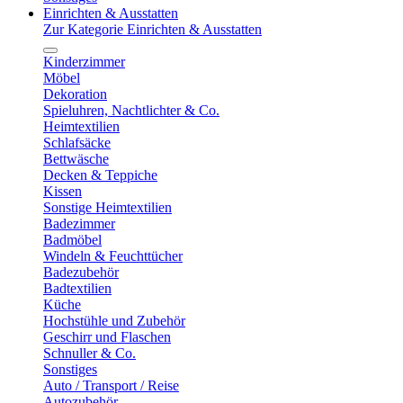
Einrichten & Ausstatten
Zur Kategorie Einrichten & Ausstatten
Kinderzimmer
Möbel
Dekoration
Spieluhren, Nachtlichter & Co.
Heimtextilien
Schlafsäcke
Bettwäsche
Decken & Teppiche
Kissen
Sonstige Heimtextilien
Badezimmer
Badmöbel
Windeln & Feuchttücher
Badezubehör
Badtextilien
Küche
Hochstühle und Zubehör
Geschirr und Flaschen
Schnuller & Co.
Sonstiges
Auto / Transport / Reise
Autozubehör