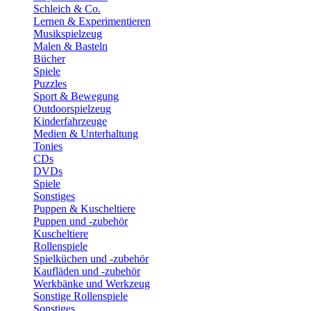
Schleich & Co.
Lernen & Experimentieren
Musikspielzeug
Malen & Basteln
Bücher
Spiele
Puzzles
Sport & Bewegung
Outdoorspielzeug
Kinderfahrzeuge
Medien & Unterhaltung
Tonies
CDs
DVDs
Spiele
Sonstiges
Puppen & Kuscheltiere
Puppen und -zubehör
Kuscheltiere
Rollenspiele
Spielküchen und -zubehör
Kaufläden und -zubehör
Werkbänke und Werkzeug
Sonstige Rollenspiele
Sonstiges