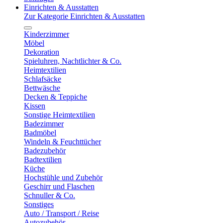
Einrichten & Ausstatten
Zur Kategorie Einrichten & Ausstatten
Kinderzimmer
Möbel
Dekoration
Spieluhren, Nachtlichter & Co.
Heimtextilien
Schlafsäcke
Bettwäsche
Decken & Teppiche
Kissen
Sonstige Heimtextilien
Badezimmer
Badmöbel
Windeln & Feuchttücher
Badezubehör
Badtextilien
Küche
Hochstühle und Zubehör
Geschirr und Flaschen
Schnuller & Co.
Sonstiges
Auto / Transport / Reise
Autozubehör