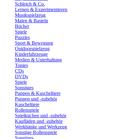
Schleich & Co.
Lernen & Experimentieren
Musikspielzeug
Malen & Basteln
Bücher
Spiele
Puzzles
Sport & Bewegung
Outdoorspielzeug
Kinderfahrzeuge
Medien & Unterhaltung
Tonies
CDs
DVDs
Spiele
Sonstiges
Puppen & Kuscheltiere
Puppen und -zubehör
Kuscheltiere
Rollenspiele
Spielküchen und -zubehör
Kaufläden und -zubehör
Werkbänke und Werkzeug
Sonstige Rollenspiele
Sonstiges