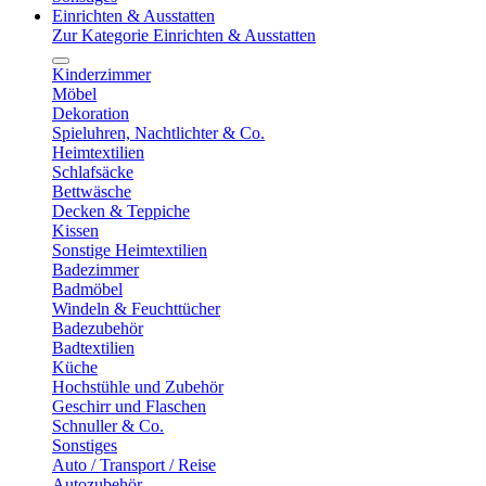
Einrichten & Ausstatten
Zur Kategorie Einrichten & Ausstatten
Kinderzimmer
Möbel
Dekoration
Spieluhren, Nachtlichter & Co.
Heimtextilien
Schlafsäcke
Bettwäsche
Decken & Teppiche
Kissen
Sonstige Heimtextilien
Badezimmer
Badmöbel
Windeln & Feuchttücher
Badezubehör
Badtextilien
Küche
Hochstühle und Zubehör
Geschirr und Flaschen
Schnuller & Co.
Sonstiges
Auto / Transport / Reise
Autozubehör