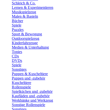
Schleich & Co.
Lernen & Experimentieren
Musikspielzeug
Malen & Basteln
Bücher
Spiele
Puzzles
Sport & Bewegung
Outdoorspielzeug
Kinderfahrzeuge
Medien & Unterhaltung
Tonies
CDs
DVDs
Spiele
Sonstiges
Puppen & Kuscheltiere
Puppen und -zubehör
Kuscheltiere
Rollenspiele
Spielküchen und -zubehör
Kaufläden und -zubehör
Werkbänke und Werkzeug
Sonstige Rollenspiele
Sonstiges