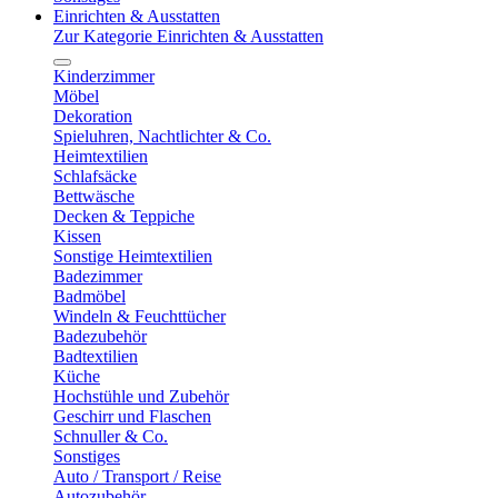
Einrichten & Ausstatten
Zur Kategorie Einrichten & Ausstatten
Kinderzimmer
Möbel
Dekoration
Spieluhren, Nachtlichter & Co.
Heimtextilien
Schlafsäcke
Bettwäsche
Decken & Teppiche
Kissen
Sonstige Heimtextilien
Badezimmer
Badmöbel
Windeln & Feuchttücher
Badezubehör
Badtextilien
Küche
Hochstühle und Zubehör
Geschirr und Flaschen
Schnuller & Co.
Sonstiges
Auto / Transport / Reise
Autozubehör