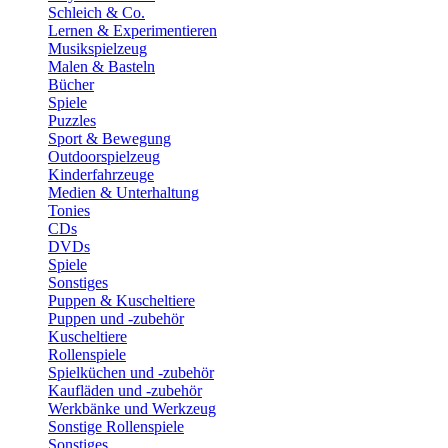
Schleich & Co.
Lernen & Experimentieren
Musikspielzeug
Malen & Basteln
Bücher
Spiele
Puzzles
Sport & Bewegung
Outdoorspielzeug
Kinderfahrzeuge
Medien & Unterhaltung
Tonies
CDs
DVDs
Spiele
Sonstiges
Puppen & Kuscheltiere
Puppen und -zubehör
Kuscheltiere
Rollenspiele
Spielküchen und -zubehör
Kaufläden und -zubehör
Werkbänke und Werkzeug
Sonstige Rollenspiele
Sonstiges