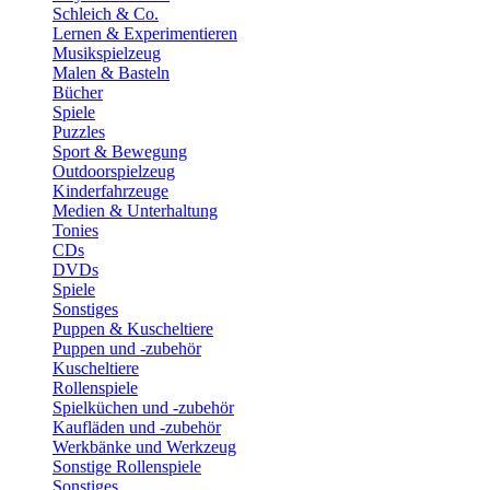
Schleich & Co.
Lernen & Experimentieren
Musikspielzeug
Malen & Basteln
Bücher
Spiele
Puzzles
Sport & Bewegung
Outdoorspielzeug
Kinderfahrzeuge
Medien & Unterhaltung
Tonies
CDs
DVDs
Spiele
Sonstiges
Puppen & Kuscheltiere
Puppen und -zubehör
Kuscheltiere
Rollenspiele
Spielküchen und -zubehör
Kaufläden und -zubehör
Werkbänke und Werkzeug
Sonstige Rollenspiele
Sonstiges