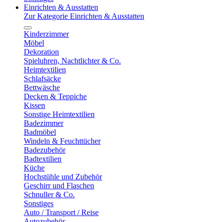
Einrichten & Ausstatten
Zur Kategorie Einrichten & Ausstatten
Kinderzimmer
Möbel
Dekoration
Spieluhren, Nachtlichter & Co.
Heimtextilien
Schlafsäcke
Bettwäsche
Decken & Teppiche
Kissen
Sonstige Heimtextilien
Badezimmer
Badmöbel
Windeln & Feuchttücher
Badezubehör
Badtextilien
Küche
Hochstühle und Zubehör
Geschirr und Flaschen
Schnuller & Co.
Sonstiges
Auto / Transport / Reise
Autozubehör