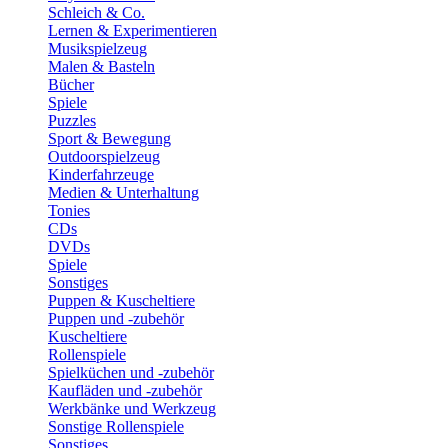
Schleich & Co.
Lernen & Experimentieren
Musikspielzeug
Malen & Basteln
Bücher
Spiele
Puzzles
Sport & Bewegung
Outdoorspielzeug
Kinderfahrzeuge
Medien & Unterhaltung
Tonies
CDs
DVDs
Spiele
Sonstiges
Puppen & Kuscheltiere
Puppen und -zubehör
Kuscheltiere
Rollenspiele
Spielküchen und -zubehör
Kaufläden und -zubehör
Werkbänke und Werkzeug
Sonstige Rollenspiele
Sonstiges