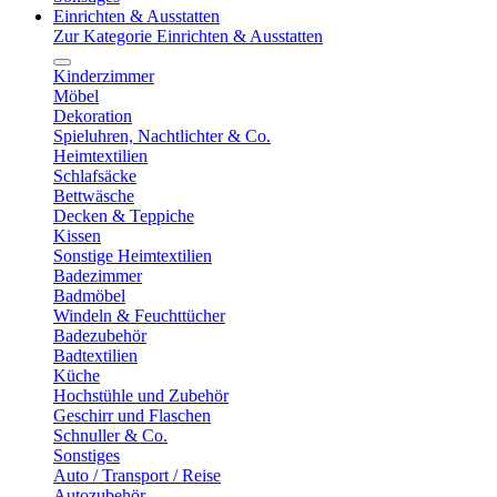
Einrichten & Ausstatten
Zur Kategorie Einrichten & Ausstatten
Kinderzimmer
Möbel
Dekoration
Spieluhren, Nachtlichter & Co.
Heimtextilien
Schlafsäcke
Bettwäsche
Decken & Teppiche
Kissen
Sonstige Heimtextilien
Badezimmer
Badmöbel
Windeln & Feuchttücher
Badezubehör
Badtextilien
Küche
Hochstühle und Zubehör
Geschirr und Flaschen
Schnuller & Co.
Sonstiges
Auto / Transport / Reise
Autozubehör