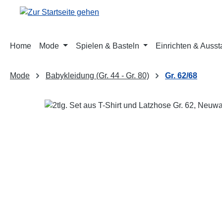
m Hauptinhalt springen
Zur Suche springen
Zur Hauptnavigation springen
Home
Mode
Spielen & Basteln
Einrichten & Ausst
Mode
Babykleidung (Gr. 44 - Gr. 80)
Gr. 62/68
Bildergalerie überspringen