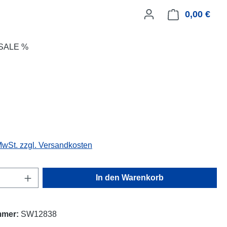
0,00 €
Ware
SALE %
eis:
 MwSt. zzgl. Versandkosten
Anzahl: Gib den gewünschten Wert ein oder
In den Warenkorb
mmer:
SW12838