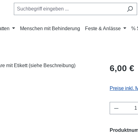
atten
Menschen mit Behinderung
Feste & Anlässe
% 
Regulärer Pr
6,00 €
Preise inkl.
Produkt 
Produktnu