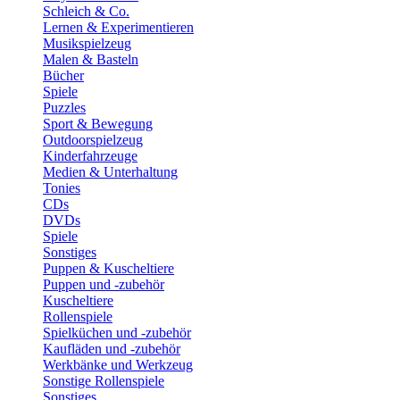
Schleich & Co.
Lernen & Experimentieren
Musikspielzeug
Malen & Basteln
Bücher
Spiele
Puzzles
Sport & Bewegung
Outdoorspielzeug
Kinderfahrzeuge
Medien & Unterhaltung
Tonies
CDs
DVDs
Spiele
Sonstiges
Puppen & Kuscheltiere
Puppen und -zubehör
Kuscheltiere
Rollenspiele
Spielküchen und -zubehör
Kaufläden und -zubehör
Werkbänke und Werkzeug
Sonstige Rollenspiele
Sonstiges