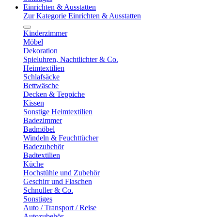
Einrichten & Ausstatten
Zur Kategorie Einrichten & Ausstatten
Kinderzimmer
Möbel
Dekoration
Spieluhren, Nachtlichter & Co.
Heimtextilien
Schlafsäcke
Bettwäsche
Decken & Teppiche
Kissen
Sonstige Heimtextilien
Badezimmer
Badmöbel
Windeln & Feuchttücher
Badezubehör
Badtextilien
Küche
Hochstühle und Zubehör
Geschirr und Flaschen
Schnuller & Co.
Sonstiges
Auto / Transport / Reise
Autozubehör