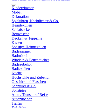
Kinderzimmer
Möbel
Dekoration
Spieluhren, Nachtlichter & Co.
Heimtextilien
Schlafsäcke
Bettwäsche
Decken & Teppiche
Kissen
Sonstige Heimtextilien
Badezimmer
Badmöbel
Windeln & Feuchttücher
Badezubehör
Badtextilien
Küche
Hochstühle und Zubehör
Geschirr und Flaschen
Schnuller & Co.
Sonstiges
Auto / Transport / Reise
Autozubehör
Tragen
Fußsäcke