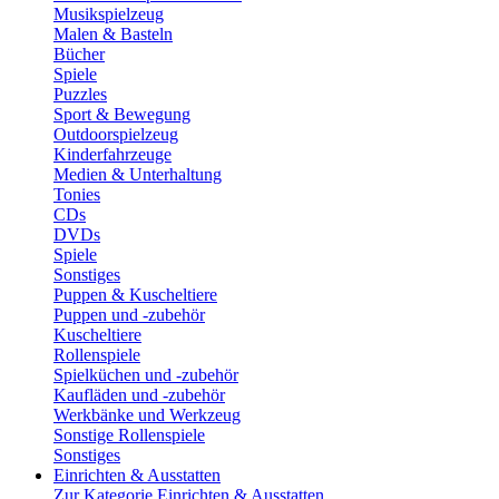
Musikspielzeug
Malen & Basteln
Bücher
Spiele
Puzzles
Sport & Bewegung
Outdoorspielzeug
Kinderfahrzeuge
Medien & Unterhaltung
Tonies
CDs
DVDs
Spiele
Sonstiges
Puppen & Kuscheltiere
Puppen und -zubehör
Kuscheltiere
Rollenspiele
Spielküchen und -zubehör
Kaufläden und -zubehör
Werkbänke und Werkzeug
Sonstige Rollenspiele
Sonstiges
Einrichten & Ausstatten
Zur Kategorie Einrichten & Ausstatten