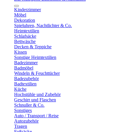
Kinderzimmer
Möbel
Dekoration
Spieluhren, Nachtlichter & Co.
Heimtextilien
Schlafsäcke
Bettwäsche
Decken & Teppiche
Kissen
Sonstige Heimtextilien
Badezimmer
Badmöbel
Windeln & Feuchttücher
Badezubehör
Badtextilien
Küche
Hochstühle und Zubehör
Geschirr und Flaschen
Schnuller & Co.
Sonstiges
Auto / Transport / Reise
Autozubehör
Tragen
Fußsäcke