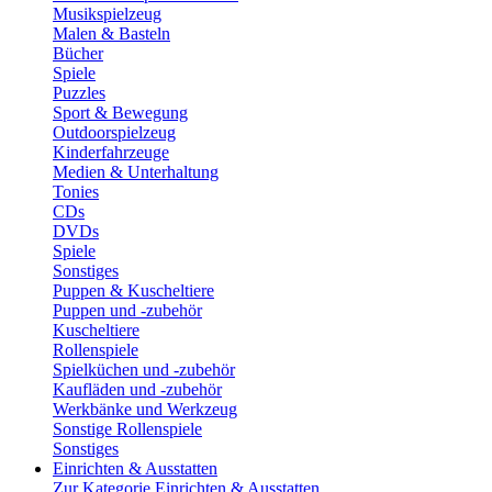
Musikspielzeug
Malen & Basteln
Bücher
Spiele
Puzzles
Sport & Bewegung
Outdoorspielzeug
Kinderfahrzeuge
Medien & Unterhaltung
Tonies
CDs
DVDs
Spiele
Sonstiges
Puppen & Kuscheltiere
Puppen und -zubehör
Kuscheltiere
Rollenspiele
Spielküchen und -zubehör
Kaufläden und -zubehör
Werkbänke und Werkzeug
Sonstige Rollenspiele
Sonstiges
Einrichten & Ausstatten
Zur Kategorie Einrichten & Ausstatten